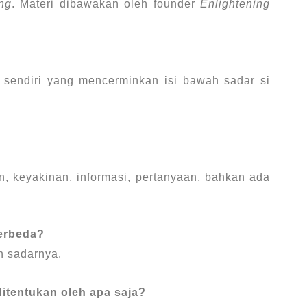
ng
. Materi dibawakan oleh founder
Enlightening
ri sendiri yang mencerminkan isi bawah sadar si
, keyakinan, informasi, pertanyaan, bahkan ada
erbeda?
h sadarnya.
itentukan oleh apa saja?