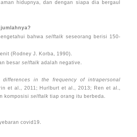
laman hidupnya, dan dengan siapa dia bergaul
a jumlahnya?
 mengetahui bahwa
selftalk
seseorang berisi 150-
nit (Rodney J. Korba, 1990).
ian besar
selftalk
adalah negative.
l differences in the frequency of intrapersonal
 et al., 2011; Hurlburt et al., 2013; Ren et al.,
an komposisi
selftalk
tiap orang itu berbeda.
ebaran covid19.