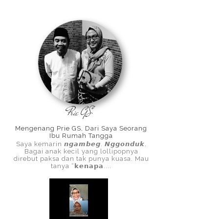
Mengenang Prie GS, Dari Saya Seorang
Ibu Rumah Tangga
Saya kemarin 𝙣𝙜𝙖𝙢𝙗𝙚𝙜. 𝙉𝙜𝙜𝙤𝙣𝙙𝙪𝙠.
Bagai anak kecil yang lollipopnya
direbut paksa dan tak punya kuasa. Mau
tanya “𝗸𝗲𝗻𝗮𝗽𝗮....