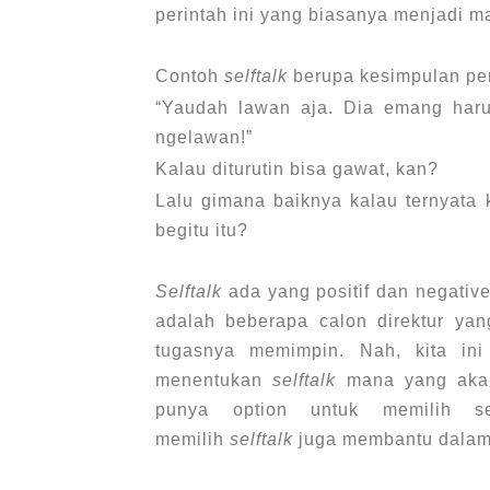
perintah ini yang biasanya menjadi m
Contoh
selftalk
berupa kesimpulan per
“Yaudah lawan aja. Dia emang haru
ngelawan!”
Kalau diturutin bisa gawat, kan?
Lalu gimana baiknya kalau ternyata 
begitu itu?
Selftalk
ada yang positif dan negat
adalah beberapa calon direktur yang
tugasnya memimpin. Nah, kita i
menentukan
selftalk
mana yang akan 
punya option untuk memilih se
memilih
selftalk
juga membantu dalam 