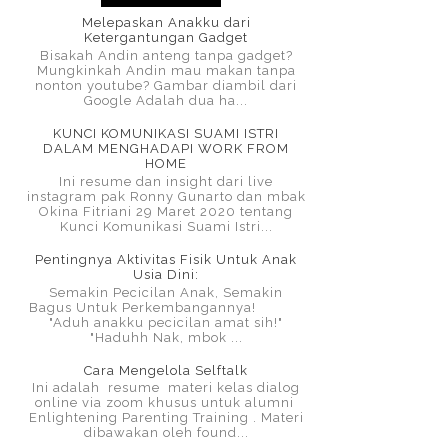
Melepaskan Anakku dari
Ketergantungan Gadget
Bisakah Andin anteng tanpa gadget?
Mungkinkah Andin mau makan tanpa
nonton youtube? Gambar diambil dari
Google Adalah dua ha...
KUNCI KOMUNIKASI SUAMI ISTRI
DALAM MENGHADAPI WORK FROM
HOME
Ini resume dan insight dari live
instagram pak Ronny Gunarto dan mbak
Okina Fitriani 29 Maret 2020 tentang
Kunci Komunikasi Suami Istri...
Pentingnya Aktivitas Fisik Untuk Anak
Usia Dini:
Semakin Pecicilan Anak, Semakin
Bagus Untuk Perkembangannya!
"Aduh anakku pecicilan amat sih!"
"Haduhh Nak, mbok ...
Cara Mengelola Selftalk
Ini adalah resume materi kelas dialog
online via zoom khusus untuk alumni
Enlightening Parenting Training . Materi
dibawakan oleh found...