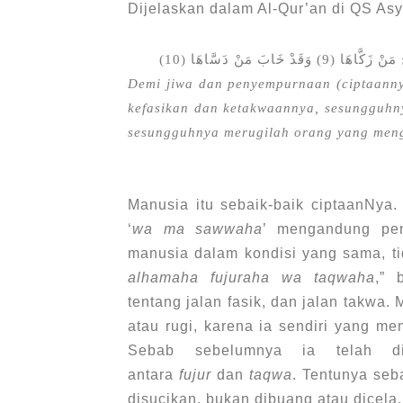
Dijelaskan dalam Al-Qur’an di QS Asy
Demi jiwa dan penyempurnaan (ciptaanny
kefasikan dan ketakwaannya, sesungguhn
sesungguhnya merugilah orang yang men
Manusia itu sebaik-baik ciptaanNya.
‘
wa ma sawwaha
’ mengandung pen
manusia dalam kondisi yang sama, ti
alhamaha fujuraha wa taqwaha
,” 
tentang jalan fasik, dan jalan takwa.
atau rugi, karena ia sendiri yang me
Sebab sebelumnya ia telah d
antara
fujur
dan
taqwa
. Tentunya seb
disucikan, bukan dibuang atau dicela.