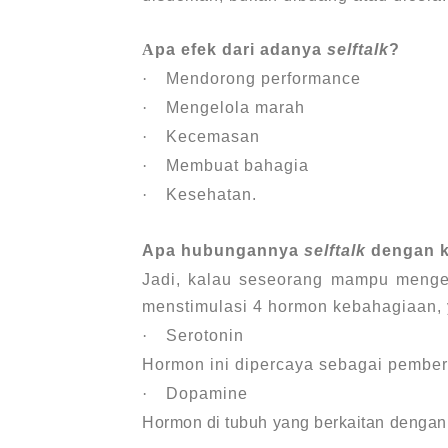
A
pa efek dari adanya
selftalk
?
·
Mendorong performance
·
Mengelola marah
·
Kecemasan
·
Membuat bahagia
·
Kesehatan.
Apa hubungannya
selftalk
dengan k
Jadi, kalau seseorang mampu meng
menstimulasi 4 hormon kebahagiaan, y
·
Serotonin
Hormon ini dipercaya sebagai pember
·
Dopamine
Hormon di tubuh yang berkaitan dengan