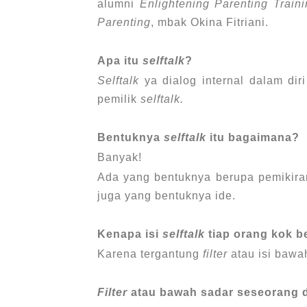
alumni
Enlightening Parenting Traini
Parenting
, mbak Okina Fitriani.
Apa itu
selftalk
?
Selftalk
ya dialog internal dalam di
pemilik
selftalk.
Bentuknya
selftalk
itu bagaimana?
Banyak!
Ada yang bentuknya berupa pemikiran
juga yang bentuknya ide.
Kenapa isi
selftalk
tiap orang kok b
Karena tergantung
filter
atau isi bawa
Filter
atau bawah sadar seseorang d