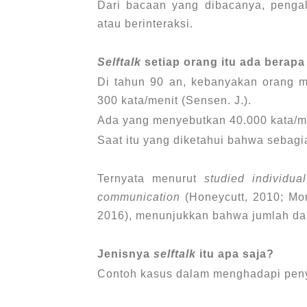
Dari bacaan yang dibacanya, penga
atau berinteraksi.
Selftalk
setiap orang itu ada berap
Di tahun 90 an, kebanyakan orang
300 kata/menit (Sensen. J.).
Ada yang menyebutkan 40.000 kata/me
Saat itu yang diketahui bahwa sebag
Ternyata menurut
studied individua
communication
(Honeycutt, 2010; Morin
2016), menunjukkan bahwa jumlah d
Jenisnya
selftalk
itu apa saja?
Contoh kasus dalam menghadapi peny