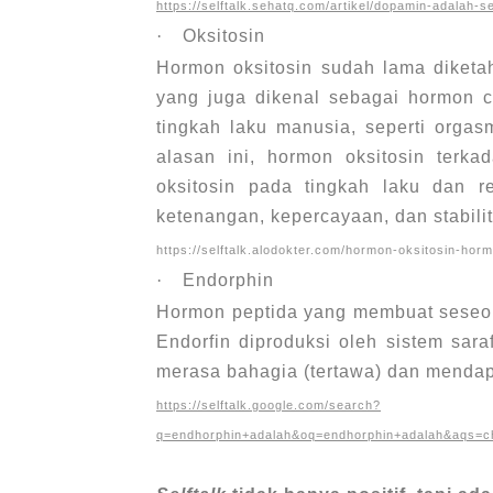
https://selftalk.sehatq.com/artikel/dopamin-adala
·
Oksitosin
Hormon oksitosin sudah lama diketa
yang juga dikenal sebagai hormon c
tingkah laku manusia,
seperti orgas
alasan ini, hormon oksitosin terk
oksitosin pada tingkah laku dan 
ketenangan, kepercayaan, dan stabilit
https://selftalk.alodokter.com/hormon-oksitosin-ho
·
Endorphin
Hormon peptida yang membuat seseor
Endorfin diproduksi oleh sistem sara
merasa bahagia (tertawa) dan mendapa
https://selftalk.google.com/search?
q=endhorphin+adalah&oq=endhorphin+adalah&aqs=ch