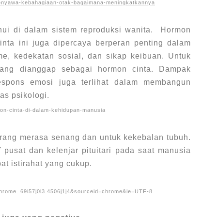
h-senyawa-kebahagiaan-otak-bagaimana-meningkatkannya
hui di dalam sistem reproduksi wanita. Hormon
inta ini juga dipercaya berperan penting dalam
me, kedekatan sosial, dan sikap keibuan. Untuk
adang dianggap sebagai hormon cinta. Dampak
respons emosi juga terlihat dalam membangun
as psikologi.
rmon-cinta-di-dalam-kehidupan-manusia
ang merasa senang dan untuk kekebalan tubuh.
f pusat dan kelenjar pituitari pada saat manusia
t istirahat yang cukup.
rome..69i57j0l3.4506j1j4&sourceid=chrome&ie=UTF-8