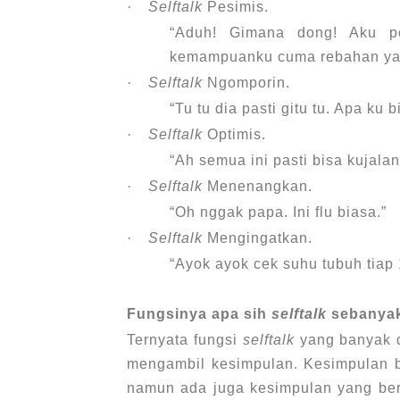
·
Selftalk
Pesimis.
“Aduh! Gimana dong! Aku p
kemampuanku cuma rebahan ya
·
Selftalk
Ngomporin.
“Tu tu dia pasti gitu tu. Apa ku 
·
Selftalk
Optimis.
“Ah semua ini pasti bisa kujala
·
Selftalk
Menenangkan.
“Oh nggak papa. Ini flu biasa.”
·
Selftalk
Mengingatkan.
“Ayok ayok cek suhu tubuh tiap 
Fungsinya apa sih
selftalk
sebanyak
Ternyata fungsi
selftalk
yang banyak d
mengambil kesimpulan
.
Kesimpulan b
namun ada juga kesimpulan yang ber