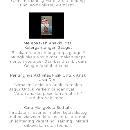
Okina Fitriani 29 Maret 2020 tentang
Kunci Komunikasi Suami Istri...
Melepaskan Anakku dari
Ketergantungan Gadget
Bisakah Andin anteng tanpa gadget?
Mungkinkah Andin mau makan tanpa
nonton youtube? Gambar diambil dari
Google Adalah dua ha...
Pentingnya Aktivitas Fisik Untuk Anak
Usia Dini:
Semakin Pecicilan Anak, Semakin
Bagus Untuk Perkembangannya!
"Aduh anakku pecicilan amat sih!"
"Haduhh Nak, mbok ...
Cara Mengelola Selftalk
Ini adalah resume materi kelas dialog
online via zoom khusus untuk alumni
Enlightening Parenting Training . Materi
dibawakan oleh found...