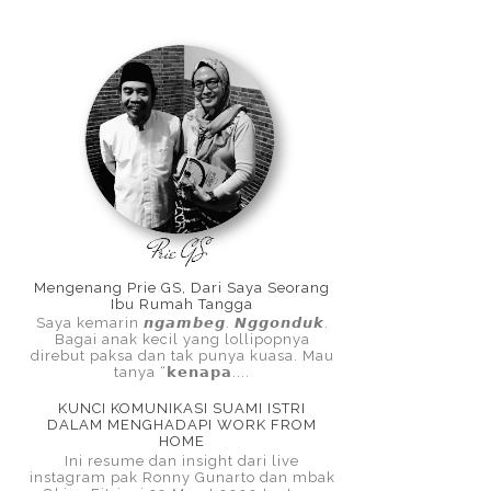
Mengenang Prie GS, Dari Saya Seorang
Ibu Rumah Tangga
Saya kemarin 𝙣𝙜𝙖𝙢𝙗𝙚𝙜. 𝙉𝙜𝙜𝙤𝙣𝙙𝙪𝙠.
Bagai anak kecil yang lollipopnya
direbut paksa dan tak punya kuasa. Mau
tanya “𝗸𝗲𝗻𝗮𝗽𝗮....
KUNCI KOMUNIKASI SUAMI ISTRI
DALAM MENGHADAPI WORK FROM
HOME
Ini resume dan insight dari live
instagram pak Ronny Gunarto dan mbak