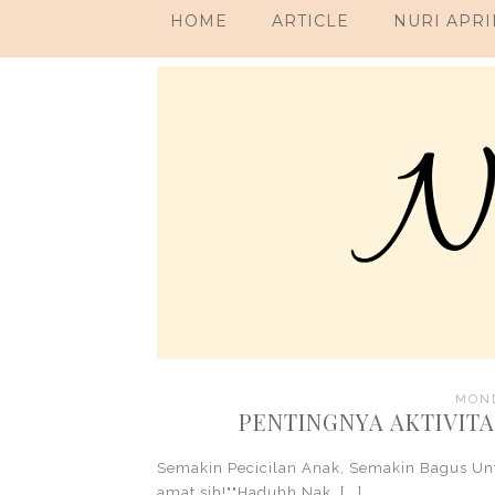
HOME
ARTICLE
NURI APRI
MOND
PENTINGNYA AKTIVITAS
Semakin Pecicilan Anak, Semakin Bagus 
amat sih!""Haduhh Nak, [...]